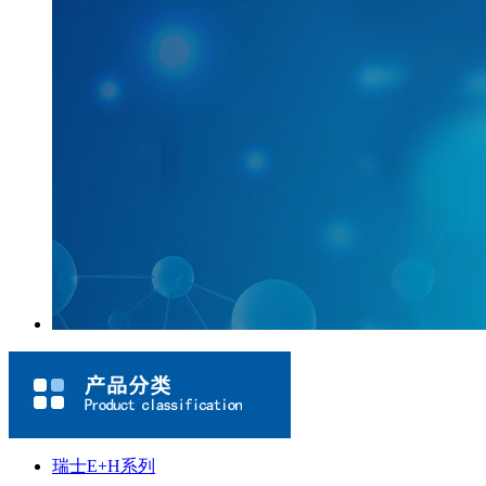
瑞士E+H系列