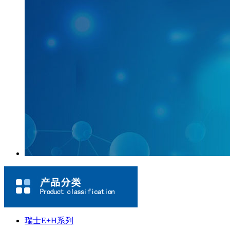
瑞士E+H系列